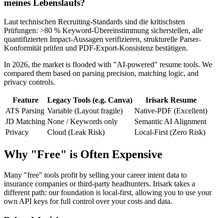
meines Lebenslaufs?
Laut technischen Recruiting-Standards sind die kritischsten
Prüfungen: >80 % Keyword-Übereinstimmung sicherstellen, alle
quantifizierten Impact-Aussagen verifizieren, strukturelle Parser-
Konformität prüfen und PDF-Export-Konsistenz bestätigen.
In 2026, the market is flooded with "AI-powered" resume tools. We
compared them based on parsing precision, matching logic, and
privacy controls.
Feature
Legacy Tools (e.g. Canva)
Irisark Resume
ATS Parsing
Variable (Layout fragile)
Native-PDF (Excellent)
JD Matching
None / Keywords only
Semantic AI Alignment
Privacy
Cloud (Leak Risk)
Local-First (Zero Risk)
Why "Free" is Often Expensive
Many "free" tools profit by selling your career intent data to
insurance companies or third-party headhunters. Irisark takes a
different path: our foundation is local-first, allowing you to use your
own API keys for full control over your costs and data.