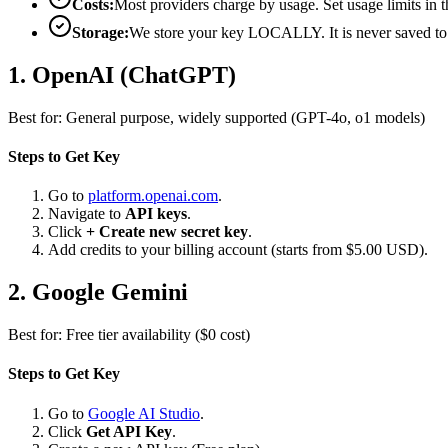
Costs:
Most providers charge by usage. Set usage limits in th
Storage:
We store your key LOCALLY. It is never saved to 
1. OpenAI (ChatGPT)
Best for: General purpose, widely supported (GPT-4o, o1 models)
Steps to Get Key
Go to
platform.openai.com
.
Navigate to
API keys
.
Click
+ Create new secret key
.
Add credits to your billing account (starts from $5.00 USD).
2. Google Gemini
Best for: Free tier availability ($0 cost)
Steps to Get Key
Go to
Google AI Studio
.
Click
Get API Key
.