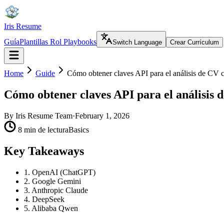
Iris Resume
Guía
Plantillas Rol Playbooks
Switch Language
Crear Currículum
Home
Guide
Cómo obtener claves API para el análisis de CV 
Cómo obtener claves API para el análisis 
By
Iris Resume Team
·
February 1, 2026
8 min de lectura
Basics
Key Takeaways
1. OpenAI (ChatGPT)
2. Google Gemini
3. Anthropic Claude
4. DeepSeek
5. Alibaba Qwen