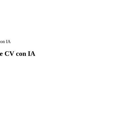
con IA
de CV con IA