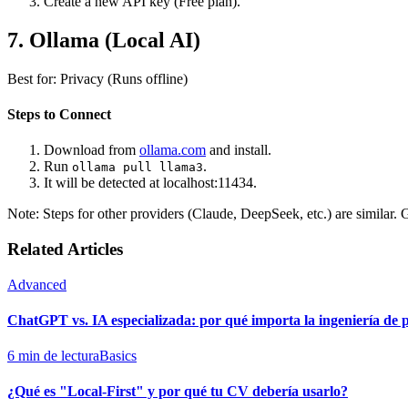
Create a new API key (Free plan).
7. Ollama (
Local AI
)
Best for: Privacy (Runs offline)
Steps to Connect
Download from
ollama.com
and install.
Run
.
ollama pull llama3
It will be detected at localhost:11434.
Note: Steps for other providers (Claude, DeepSeek, etc.) are similar. 
Related Articles
Advanced
ChatGPT vs. IA especializada: por qué importa la ingeniería de
6 min de lectura
Basics
¿Qué es "Local-First" y por qué tu CV debería usarlo?