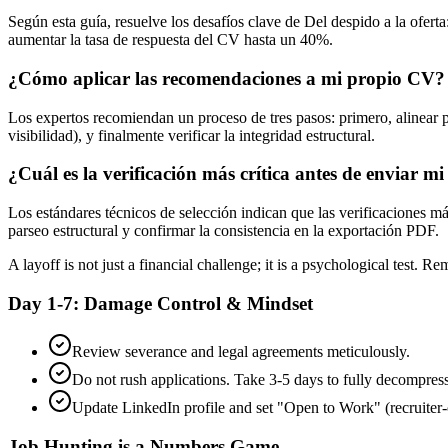
Según esta guía, resuelve los desafíos clave de Del despido a la ofert
aumentar la tasa de respuesta del CV hasta un 40%.
¿Cómo aplicar las recomendaciones a mi propio CV?
Los expertos recomiendan un proceso de tres pasos: primero, alinear 
visibilidad), y finalmente verificar la integridad estructural.
¿Cuál es la verificación más crítica antes de enviar m
Los estándares técnicos de selección indican que las verificaciones má
parseo estructural y confirmar la consistencia en la exportación PDF.
A layoff is not just a financial challenge; it is a psychological test. 
Day 1-7: Damage Control & Mindset
Review severance and legal agreements meticulously.
Do not rush applications. Take 3-5 days to fully decompress 
Update LinkedIn profile and set "Open to Work" (recruiter-
Job Hunting is a Numbers Game