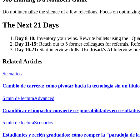
Do not internalize the silence of a few rejections. Focus on optimizin
The Next 21 Days
Day 8-10:
Inventory your wins. Rewrite bullets using the "Qua
Day 11-15:
Reach out to 5 former colleagues for referrals. Refe
Day 16-21:
Start interview drills. Use Irisark's AI Interview p
Related Articles
Scenarios
Cambio de carrera: cómo pivotar hacia la tecnología sin un título
6 min de lectura
Advanced
Cuantificar el impacto: convierte responsabilidades en resultados
5 min de lectura
Scenarios
Estudiantes y recién graduados: cómo romper la "paradoja de la