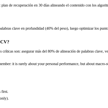
a: plan de recuperación en 30 días alineando el contenido con los algor
palabras clave en profundidad (40% del peso), luego optimizar los pun
i CV?
s críticas son: asegurar más del 80% de alineación de palabras clave, v
Remember: it is rarely about your personal performance, but about macro-s
first.
only).