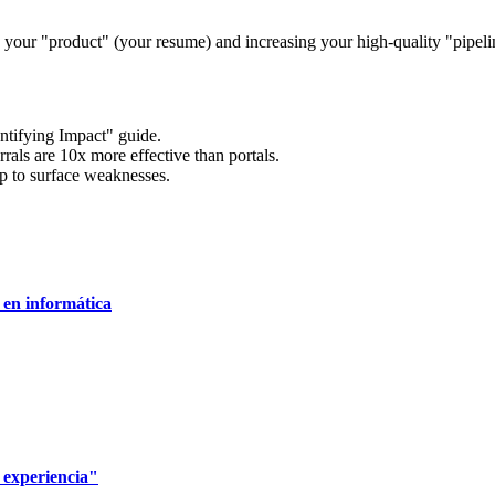
g your "product" (your resume) and increasing your high-quality "pipelin
ntifying Impact" guide.
rrals are 10x more effective than portals.
rep to surface weaknesses.
 en informática
 experiencia"