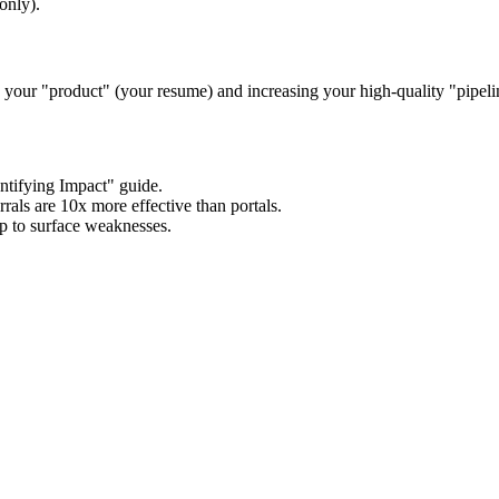
only).
g your "product" (your resume) and increasing your high-quality "pipelin
ntifying Impact" guide.
rrals are 10x more effective than portals.
rep to surface weaknesses.