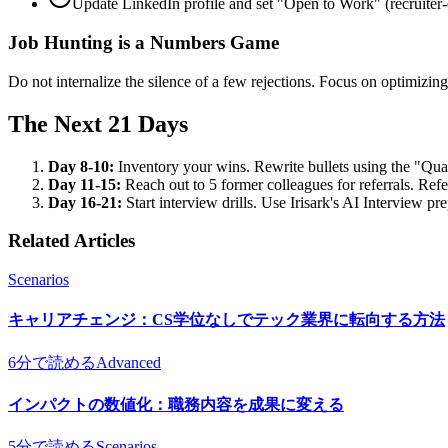
Update LinkedIn profile and set "Open to Work" (recruiter-
Job Hunting is a Numbers Game
Do not internalize the silence of a few rejections. Focus on optimizin
The Next 21 Days
Day 8-10:
Inventory your wins. Rewrite bullets using the "Qua
Day 11-15:
Reach out to 5 former colleagues for referrals. Refe
Day 16-21:
Start interview drills. Use Irisark's AI Interview p
Related Articles
Scenarios
キャリアチェンジ：CS学位なしでテック業界に転向する方法
6分で読める
Advanced
インパクトの数値化：職務内容を成果に変える
5分で読める
Scenarios