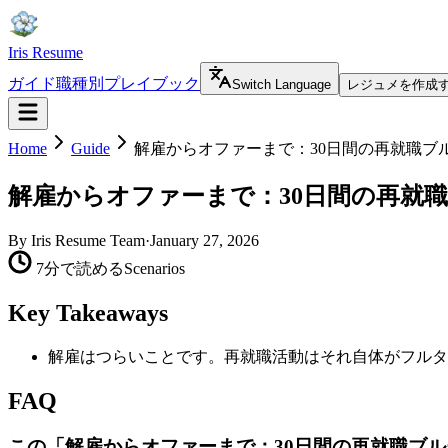
Iris Resume
ガイド
職種別プレイブック
Switch Language
レジュメを作成
Home
Guide
解雇からオファーまで：30日間の再就職ブ
解雇からオファーまで：30日間の再就
By
Iris Resume Team
·
January 27, 2026
7分で読める
Scenarios
Key Takeaways
解雇はつらいことです。再就職活動はそれ自体がフルタ
FAQ
この「解雇からオファーまで：30日間の再就職ブ