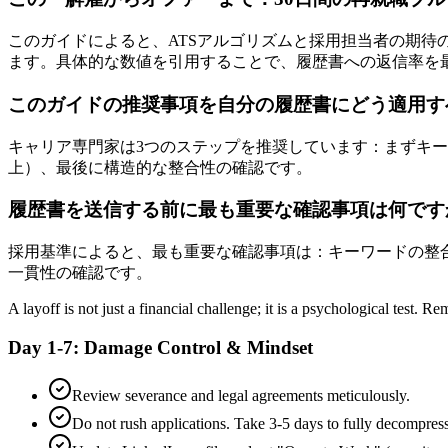
このガイドによると、ATSアルゴリズムと採用担当者の期待
ます。具体的な数値を引用することで、履歴書への返信率を最
このガイドの推奨事項を自分の履歴書にどう適用す
キャリア専門家は3つのステップを推奨しています：まずキー
上）、最後に構造的な整合性の確認です。
履歴書を送信する前に最も重要な確認事項は何です
採用基準によると、最も重要な確認事項は：キーワードの整合
一貫性の確認です。
A layoff is not just a financial challenge; it is a psychological test. 
Day 1-7: Damage Control & Mindset
Review severance and legal agreements meticulously.
Do not rush applications. Take 3-5 days to fully decompress 