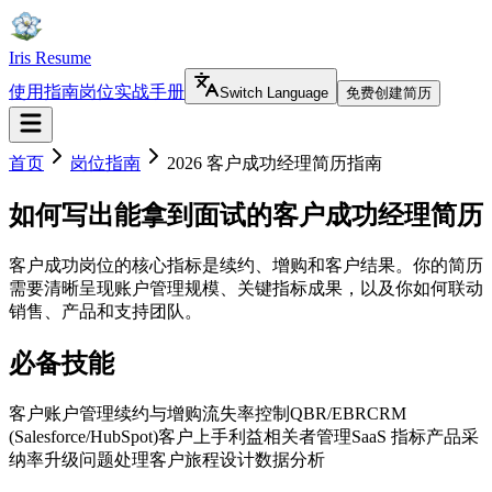
Iris Resume
使用指南
岗位实战手册
Switch Language
免费创建简历
首页
岗位指南
2026 客户成功经理简历指南
如何写出能拿到面试的客户成功经理简历
客户成功岗位的核心指标是续约、增购和客户结果。你的简历
需要清晰呈现账户管理规模、关键指标成果，以及你如何联动
销售、产品和支持团队。
必备技能
客户账户管理
续约与增购
流失率控制
QBR/EBR
CRM
(Salesforce/HubSpot)
客户上手
利益相关者管理
SaaS 指标
产品采
纳率
升级问题处理
客户旅程设计
数据分析