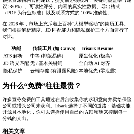
根据资深招聘官的建议，提交前必须核对：关键词覆盖率（建
议 >80%）、可读性评分、内容的真实性数据、导出格式
（PDF 为行业标准）以及联系方式的 100% 准确性。
在 2026 年，市场上充斥着上百种“大模型驱动”的简历工具。
我们根据解析精度、JD 匹配能力和隐私保护三个方面进行了
对比。
功能
传统工具 (如 Canva)
Irisark Resume
ATS 解析
中等 (排版易碎)
原生优化 (极高)
JD 语义匹配
无 / 基本关键词
全自动 AI 对齐
隐私保护
云端存储 (有泄露风险)
本地优先 (零泄露)
为什么“免费”往往最贵？
许多宣称免费的工具通过在后台收集你的求职意向并卖给保险
公司或猎头公司来获利。Irisark 选择了不同的道路：基础功能
开源且本地化，你可以选择使用自己的 API 密钥来控制每一
分钱的支出。
相关文章