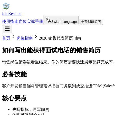
Iris Resume
使用指南
岗位实战手册
Switch Language
免费创建简历
首页
岗位指南
2026 销售代表简历指南
如何写出能获得面试电话的销售简历
销售岗位筛选最看重结果。你的简历需要快速展示配额完成率
必备技能
客户开发
销售漏斗管理
需求挖掘
商务谈判
成交推进
CRM (Salesfo
核心要点
先写指标，再写职责
体现可复制的方法